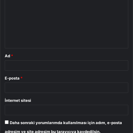
o
r
u
m
*
Ad
*
E-posta
*
İnternet sitesi
Daha sonraki yorumlarımda kullanılması için adım, e-posta
adresim ve site adresim bu tarayıcıya kaydedilsin.