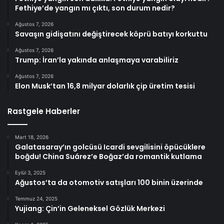
Fethiye’de yangın mı çıktı, son durum nedir?
Ağustos 7, 2026
Savaşın gidişatını değiştirecek köprü batıyı korkuttu
Ağustos 7, 2026
Trump: İran’la yakında anlaşmaya varabiliriz
Ağustos 7, 2026
Elon Musk’tan 16,8 milyar dolarlık çip üretim tesisi
Rastgele Haberler
Mart 18, 2026
Galatasaray’ın golcüsü Icardi sevgilisini öpücüklere
boğdu! China Suárez’e Boğaz’da romantik kutlama
Eylül 3, 2025
Ağustos’ta da otomotiv satışları 100 binin üzerinde
Temmuz 24, 2025
Yujiang: Çin’in Geleneksel Gözlük Merkezi