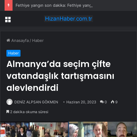
Fethiye yangın son dakika: Fethiye yangın olayı nedir? Fethiye’de yangın mı çıktı, son durum nedir?
Menü
Anasayfa
/
Haber
Haber
Almanya’da seçim çifte
vatandaşlık tartışmasını
alevlendirdi
DENİZ ALPSAN GÖKMEN
Haziran 20, 2023
0
9
2 dakika okuma süresi