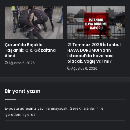
Çorum’da Bıçakla
21 Temmuz 2026 İstanbul
Taşkınlık: C.K. Gözaltına
HAVA DURUMU! Yarın
Alındı
İstanbul’da hava nasıl
olacak, yağış var mı?
Ağustos 6, 2026
Ağustos 6, 2026
Bir yanıt yazın
E-posta adresiniz yayınlanmayacak.
Gerekli alanlar
*
ile
işaretlenmişlerdir
Y