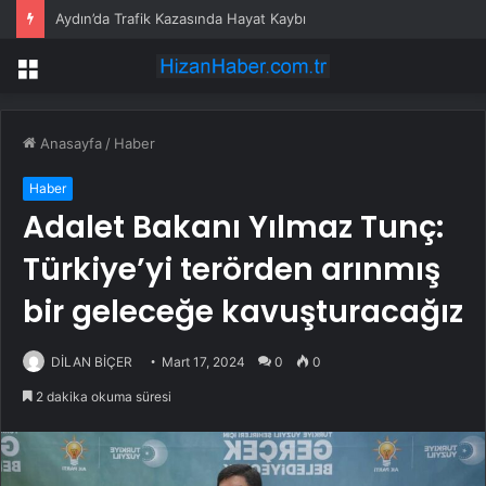
Aydın’da Trafik Kazasında Hayat Kaybı
Menü
Anasayfa
/
Haber
Haber
Adalet Bakanı Yılmaz Tunç:
Türkiye’yi terörden arınmış
bir geleceğe kavuşturacağız
DİLAN BİÇER
Mart 17, 2024
0
0
2 dakika okuma süresi