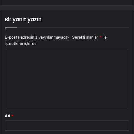
Bir yanıt yazın
E-posta adresiniz yayınlanmayacak.
Gerekli alanlar
*
ile
işaretlenmişlerdir
Y
o
r
u
m
*
Ad
*