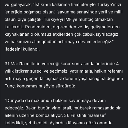
vurgulayarak, “İstikrarlı kalkınma hamleleriyle Türkiye’mizi
‘enerjide bağımsız olsun’, ‘savunma sanayinde yerli ve milli
olsun’ diye çalıştık. Türkiye’yi IMF’ye muhtaç olmaktan
kurtardık. Pandemiden, depremden ve dış gelişmelerden
kaynaklanan o olumsuz etkilerden çok çabuk sıyrılacağız
ve halkımızın alım gücünü artırmaya devam edeceğiz.”
ifadesini kullandı.
31 Mart’ta milletin vereceği karar sonrasında önlerinde 4
yıllık istikrar süreci ve seçimsiz, yatırımlarla, halkın refahını
artırmayla geçen tartışmasız dönem yaşanacağına değinen
Tunç, konuşmasını şöyle sürdürdü:
“Dünyada da mazlumun hakkını savunmaya devam
edeceğiz. Bakın bugün yine İsrail, mübarek ramazanda bir
ailenin üzerine bomba atıyor, 36 Filistinli maalesef
katledildi, şehit edildi. Aylardır dünyanın gözü önünde